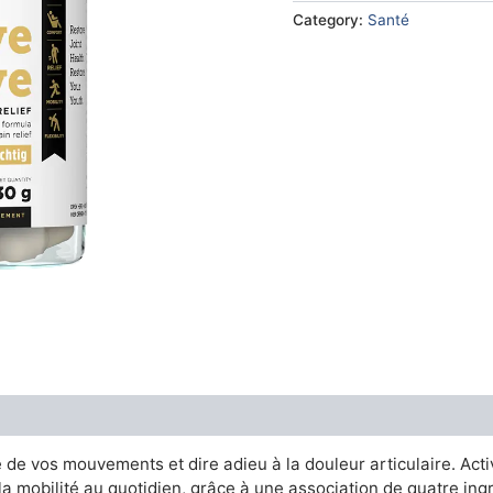
€49.00.
€29.
Category:
Santé
de vos mouvements et dire adieu à la douleur articulaire. Act
la mobilité au quotidien, grâce à une association de quatre ing