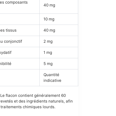
 des composants
40 mg
10 mg
es tissus
40 mg
u conjonctif
2 mg
xydatif
1 mg
ibilité
5 mg
Quantité
indicative
 Le flacon contient généralement 60
revetés et des ingrédients naturels, afin
s traitements chimiques lourds.