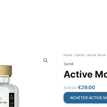
Home
/
Santé
/ Active Move
Santé
Active M
Original
Curr
€
29.00
€
49.00
price
price
ACHETER ACTIVE 
was:
is: