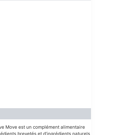
00.
ive Move est un complément alimentaire
rédients brevetés et d’ingrédients naturels