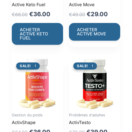
Active Keto Fuel
Active Move
Original
Current
Original
Current
€
36.00
€
29.00
€
66.00
€
49.00
price
price
price
price
was:
is:
was:
is:
ACHETER
ACHETER
ACTIVE KETO
ACTIVE MOVE
€66.00.
€36.00.
€49.00.
€29.00.
FUEL
PROMO !
SALE!
PROMO !
SALE!
Gestion du poids
Problèmes d'adultes
ActivShape
ActivTesto
Original
Current
Original
Current
€
36.00
€
39.00