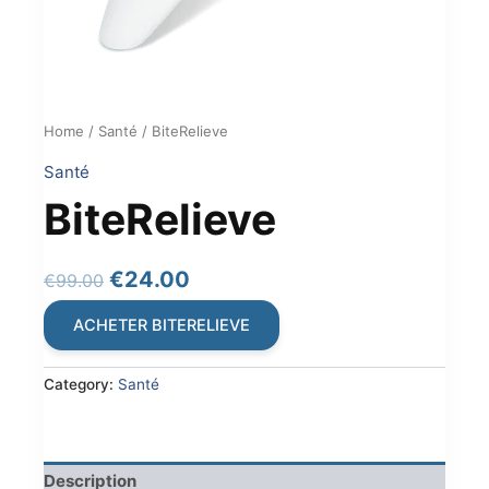
Home
/
Santé
/ BiteRelieve
Santé
BiteRelieve
Original
Current
€
24.00
€
99.00
price
price
ACHETER BITERELIEVE
was:
is:
€99.00.
€24.00.
Category:
Santé
Description