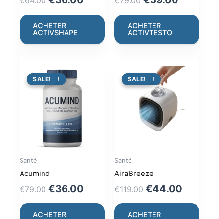
€
64.00
€
79.00
price
price
price
price
was:
is:
was:
is:
ACHETER
ACHETER
ACTIVSHAPE
ACTIVTESTO
€64.00.
€36.00.
€79.00.
€39.00.
PROMO !
SALE!
PROMO !
SALE!
Santé
Santé
Acumind
AiraBreeze
Original
Current
Original
Current
€
36.00
€
44.00
€
79.00
€
119.00
price
price
price
price
was:
is:
was:
is:
ACHETER
ACHETER