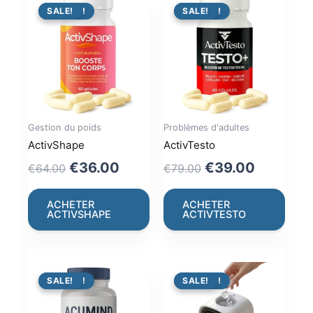
PROMO !
SALE!
PROMO !
SALE!
Gestion du poids
Problèmes d'adultes
ActivShape
ActivTesto
Original
Current
Original
Current
€
36.00
€
39.00
€
64.00
€
79.00
price
price
price
price
was:
is:
was:
is:
ACHETER
ACHETER
ACTIVSHAPE
ACTIVTESTO
€64.00.
€36.00.
€79.00.
€39.00.
PROMO !
SALE!
PROMO !
SALE!