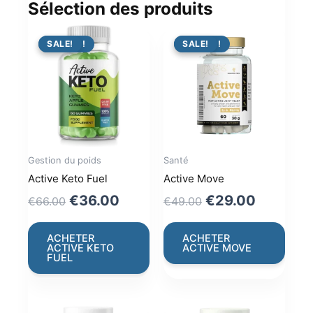
Sélection des produits
PROMO !
SALE!
PROMO !
SALE!
Gestion du poids
Santé
Active Keto Fuel
Active Move
Original
Current
Original
Current
€
36.00
€
29.00
€
66.00
€
49.00
price
price
price
price
was:
is:
was:
is:
ACHETER
ACHETER
ACTIVE KETO
ACTIVE MOVE
€66.00.
€36.00.
€49.00.
€29.00.
FUEL