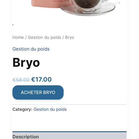
Home
/
Gestion du poids
/ Bryo
Gestion du poids
Bryo
Original
Current
€
17.00
€
58.00
price
price
ACHETER BRYO
was:
is:
€58.00.
€17.00.
Category:
Gestion du poids
Description