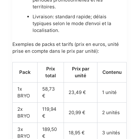
territoires.
Livraison: standard rapide; délais
typiques selon le mode d’envoi et la
localisation.
Exemples de packs et tarifs (prix en euros, unité
prise en compte dans le prix par unité):
Prix
Prix par
Pack
Contenu
total
unité
1x
58,73
23,49 €
1 unité
BRYO
€
2x
119,94
20,99 €
2 unités
BRYO
€
3x
189,50
18,95 €
3 unités
BRYO
€