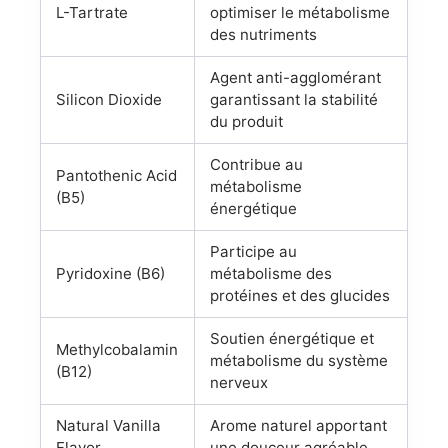
L-Tartrate
optimiser le métabolisme
des nutriments
Agent anti-agglomérant
Silicon Dioxide
garantissant la stabilité
du produit
Contribue au
Pantothenic Acid
métabolisme
(B5)
énergétique
Participe au
Pyridoxine (B6)
métabolisme des
protéines et des glucides
Soutien énergétique et
Methylcobalamin
métabolisme du système
(B12)
nerveux
Natural Vanilla
Arome naturel apportant
Flavor
une douceur agréable