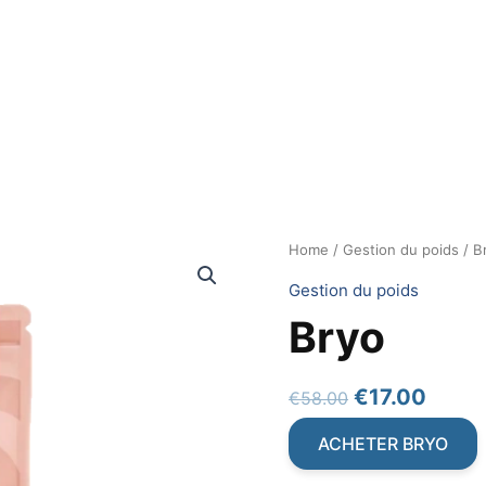
Home
/
Gestion du poids
/ B
Gestion du poids
Bryo
Original
Curre
€
17.00
€
58.00
price
price
ACHETER BRYO
was:
is: