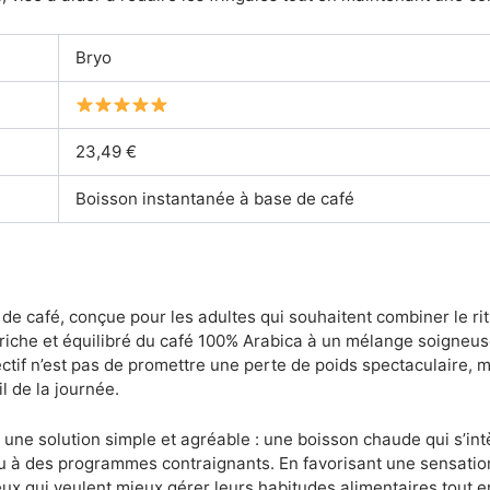
Bryo
23,49 €
Boisson instantanée à base de café
de café, conçue pour les adultes qui souhaitent combiner le ri
ût riche et équilibré du café 100% Arabica à un mélange soigneu
ctif n’est pas de promettre une perte de poids spectaculaire, ma
il de la journée.
une solution simple et agréable : une boisson chaude qui s’intè
 à des programmes contraignants. En favorisant une sensation
ux qui veulent mieux gérer leurs habitudes alimentaires tout e