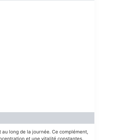
0.
out au long de la journée. Ce complément,
centration et une vitalité constantes.