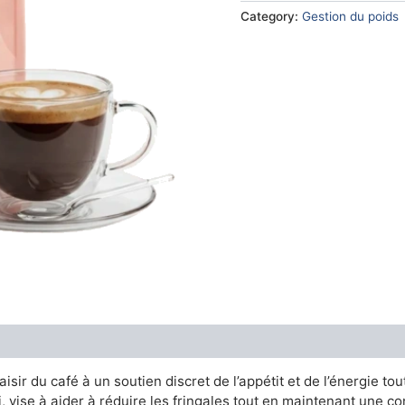
€58.00.
€17.0
Category:
Gestion du poids
isir du café à un soutien discret de l’appétit et de l’énergie t
vise à aider à réduire les fringales tout en maintenant une con