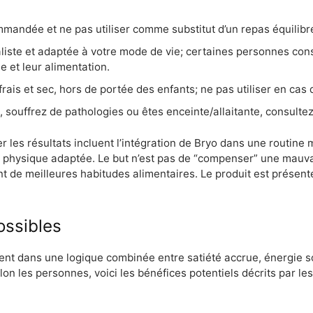
mandée et ne pas utiliser comme substitut d’un repas équilibr
iste et adaptée à votre mode de vie; certaines personnes cons
e et leur alimentation.
ais et sec, hors de portée des enfants; ne pas utiliser en cas d
souffrez de pathologies ou êtes enceinte/allaitante, consulte
 les résultats incluent l’intégration de Bryo dans une routine 
té physique adaptée. Le but n’est pas de “compenser” une mauva
ant de meilleures habitudes alimentaires. Le produit est prés
ossibles
vent dans une logique combinée entre satiété accrue, énergie s
elon les personnes, voici les bénéfices potentiels décrits par le