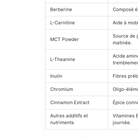
Berberine
Composé étu
L-Carnitine
Aide à mobi
Source de g
MCT Powder
matinée.
Acide aminé
L-Theanine
tremblemen
Inulin
Fibres préb
Chromium
Oligo-éléme
Cinnamon Extract
Épice connu
Autres additifs et
Vitamines B
nutriments
journée.