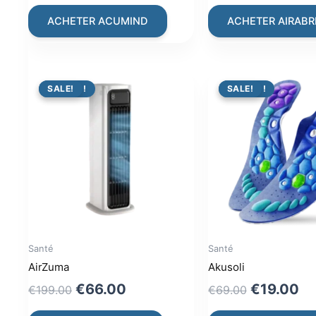
price
price
price
p
was:
is:
was:
is
ACHETER ACUMIND
ACHETER AIRABR
€79.00.
€36.00.
€119.00.
€
PROMO !
SALE!
PROMO !
SALE!
Santé
Santé
AirZuma
Akusoli
Original
Current
Original
Cu
€
66.00
€
19.00
€
199.00
€
69.00
price
price
price
pr