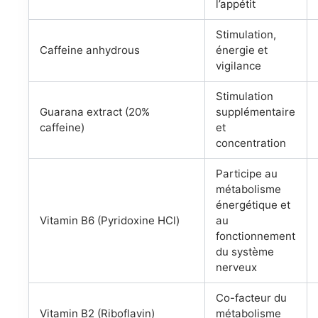
l’appétit
Stimulation,
Caffeine anhydrous
énergie et
vigilance
Stimulation
Guarana extract (20%
supplémentaire
caffeine)
et
concentration
Participe au
métabolisme
énergétique et
Vitamin B6 (Pyridoxine HCl)
au
fonctionnement
du système
nerveux
Co-facteur du
Vitamin B2 (Riboflavin)
métabolisme