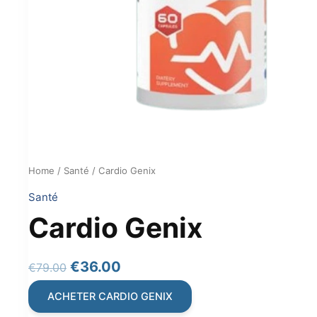
Home
/
Santé
/ Cardio Genix
Santé
Cardio Genix
Original
Current
€
36.00
€
79.00
price
price
ACHETER CARDIO GENIX
was:
is: