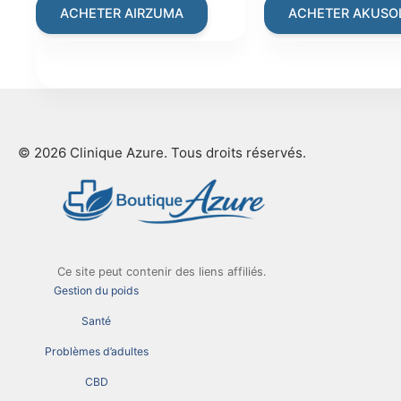
was:
is:
was:
is:
ACHETER AIRZUMA
ACHETER AKUSOL
€199.00.
€66.00.
€69.00.
€1
© 2026 Clinique Azure. Tous droits réservés.
Ce site peut contenir des liens affiliés.
Gestion du poids
Santé
Problèmes d’adultes
CBD