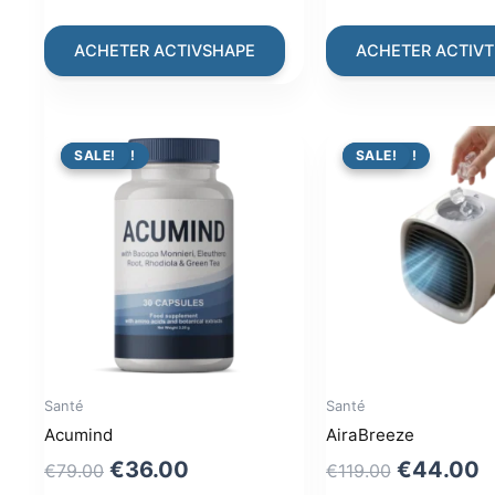
price
price
price
pr
was:
is:
was:
is:
ACHETER ACTIVSHAPE
ACHETER ACTIV
€64.00.
€36.00.
€79.00.
€3
PROMO !
SALE!
PROMO !
SALE!
Santé
Santé
Acumind
AiraBreeze
Original
Current
Original
C
€
36.00
€
44.00
€
79.00
€
119.00