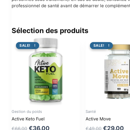
professionnel de santé avant de démarrer le complément
Sélection des produits
PROMO !
SALE!
PROMO !
SALE!
Gestion du poids
Santé
Active Keto Fuel
Active Move
Original
Current
Original
Cu
€
36.00
€
29.00
€
66.00
€
49.00