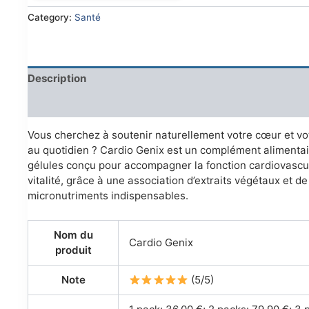
€79.00.
€36.00.
Category:
Santé
Description
Reviews (0)
Vous cherchez à soutenir naturellement votre cœur et vo
au quotidien ? Cardio Genix est un complément alimentai
gélules conçu pour accompagner la fonction cardiovascul
vitalité, grâce à une association d’extraits végétaux et de
micronutriments indispensables.
Nom du
Cardio Genix
produit
Note
(5/5)