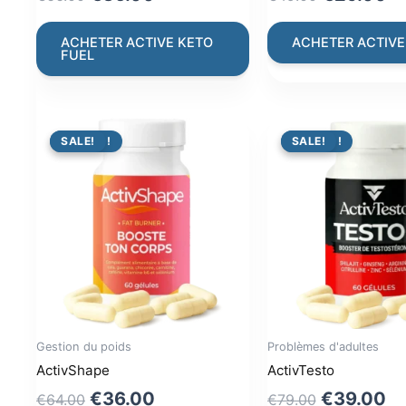
price
price
price
pr
was:
is:
was:
is:
ACHETER ACTIVE KETO
ACHETER ACTIVE
FUEL
€66.00.
€36.00.
€49.00.
€2
PROMO !
SALE!
PROMO !
SALE!
Gestion du poids
Problèmes d'adultes
ActivShape
ActivTesto
Original
Current
Original
Cu
€
36.00
€
39.00
€
64.00
€
79.00