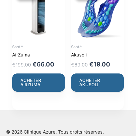
Santé
Santé
AirZuma
Akusoli
Original
Current
Original
Current
€
66.00
€
19.00
€
199.00
€
69.00
price
price
price
price
was:
is:
was:
is:
ACHETER
ACHETER
AIRZUMA
AKUSOLI
€199.00.
€66.00.
€69.00.
€19.00.
© 2026 Clinique Azure. Tous droits réservés.