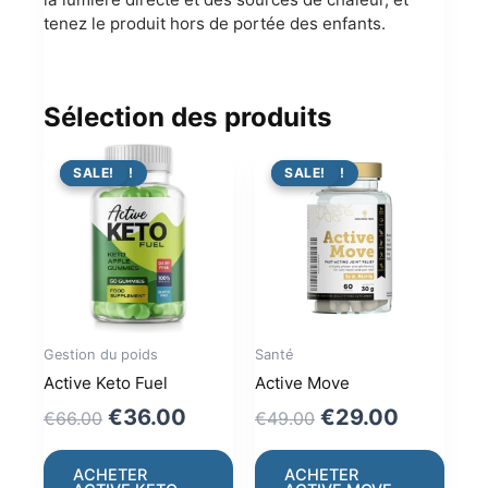
tenez le produit hors de portée des enfants.
Sélection des produits
PROMO !
SALE!
PROMO !
SALE!
Gestion du poids
Santé
Active Keto Fuel
Active Move
Original
Current
Original
Current
€
36.00
€
29.00
€
66.00
€
49.00
price
price
price
price
was:
is:
was:
is:
ACHETER
ACHETER