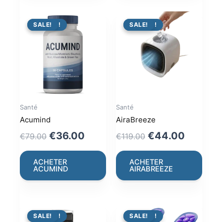
PROMO !
SALE!
PROMO !
SALE!
Santé
Santé
Acumind
AiraBreeze
Original
Current
Original
Current
€
36.00
€
44.00
€
79.00
€
119.00
price
price
price
price
was:
is:
was:
is:
ACHETER
ACHETER
ACUMIND
AIRABREEZE
€79.00.
€36.00.
€119.00.
€44.00
PROMO !
SALE!
PROMO !
SALE!