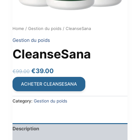
Home
/
Gestion du poids
/ CleanseSana
Gestion du poids
CleanseSana
Original
Current
€
39.00
€
99.00
price
price
ACHETER CLEANSESANA
was:
is:
€99.00.
€39.00.
Category:
Gestion du poids
Description