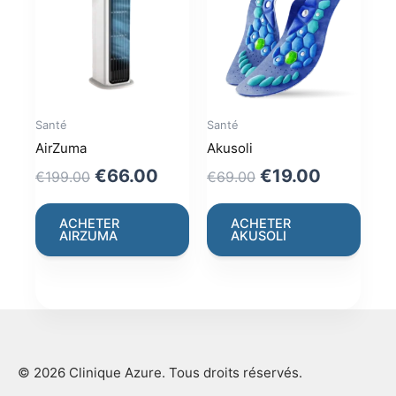
Santé
Santé
AirZuma
Akusoli
Original
Current
Original
Current
€
66.00
€
19.00
€
199.00
€
69.00
price
price
price
price
was:
is:
was:
is:
ACHETER
ACHETER
AIRZUMA
AKUSOLI
€199.00.
€66.00.
€69.00.
€19.00.
© 2026 Clinique Azure. Tous droits réservés.