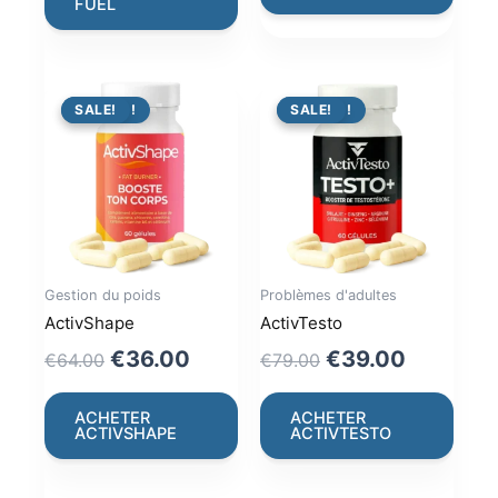
FUEL
PROMO !
SALE!
PROMO !
SALE!
Gestion du poids
Problèmes d'adultes
ActivShape
ActivTesto
Original
Current
Original
Current
€
36.00
€
39.00
€
64.00
€
79.00
price
price
price
price
was:
is:
was:
is:
ACHETER
ACHETER
ACTIVSHAPE
ACTIVTESTO
€64.00.
€36.00.
€79.00.
€39.00.