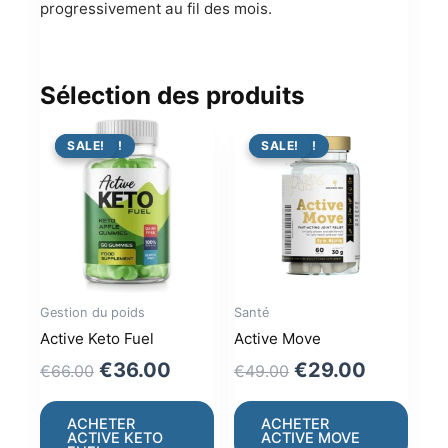
progressivement au fil des mois.
Sélection des produits
PROMO !
SALE!
PROMO !
SALE!
Gestion du poids
Santé
Active Keto Fuel
Active Move
Original
Current
Original
Current
€
36.00
€
29.00
€
66.00
€
49.00
price
price
price
price
was:
is:
was:
is:
ACHETER
ACHETER
ACTIVE KETO
ACTIVE MOVE
€66.00.
€36.00.
€49.00.
€29.00.