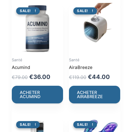
PROMO !
SALE!
PROMO !
SALE!
Santé
Santé
Acumind
AiraBreeze
Original
Current
Original
Current
€
36.00
€
44.00
€
79.00
€
119.00
price
price
price
price
was:
is:
was:
is:
ACHETER
ACHETER
ACUMIND
AIRABREEZE
€79.00.
€36.00.
€119.00.
€44.00
PROMO !
SALE!
PROMO !
SALE!