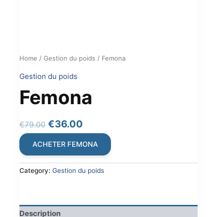
Home
/
Gestion du poids
/ Femona
Gestion du poids
Femona
Original
Current
€
36.00
€
79.00
price
price
ACHETER FEMONA
was:
is:
€79.00.
€36.00.
Category:
Gestion du poids
Description