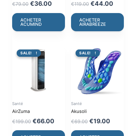
Original
Current
Original
Current
€
36.00
€
44.00
€
79.00
€
119.00
price
price
price
price
was:
is:
was:
is:
ACHETER
ACHETER
ACUMIND
AIRABREEZE
€79.00.
€36.00.
€119.00.
€44.00
PROMO !
SALE!
PROMO !
SALE!
Santé
Santé
AirZuma
Akusoli
Original
Current
Original
Current
€
66.00
€
19.00
€
199.00
€
69.00
price
price
price
price