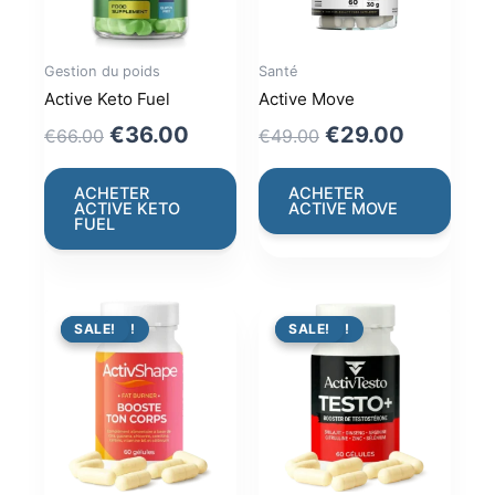
Gestion du poids
Santé
Active Keto Fuel
Active Move
Original
Current
Original
Current
€
36.00
€
29.00
€
66.00
€
49.00
price
price
price
price
was:
is:
was:
is:
ACHETER
ACHETER
ACTIVE KETO
ACTIVE MOVE
€66.00.
€36.00.
€49.00.
€29.00.
FUEL
PROMO !
SALE!
PROMO !
SALE!