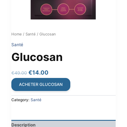
Home
/
Santé
/ Glucosan
Santé
Glucosan
Original
Current
€
14.00
€
49.00
price
price
ACHETER GLUCOSAN
was:
is:
€49.00.
€14.00.
Category:
Santé
Description