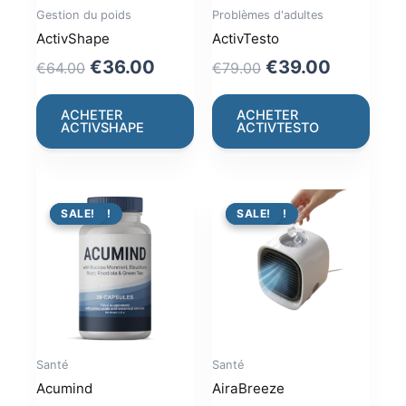
Gestion du poids
Problèmes d'adultes
ActivShape
ActivTesto
Original
Current
Original
Current
€
36.00
€
39.00
€
64.00
€
79.00
price
price
price
price
was:
is:
was:
is:
ACHETER
ACHETER
ACTIVSHAPE
ACTIVTESTO
€64.00.
€36.00.
€79.00.
€39.00.
PROMO !
SALE!
PROMO !
SALE!
Santé
Santé
Acumind
AiraBreeze