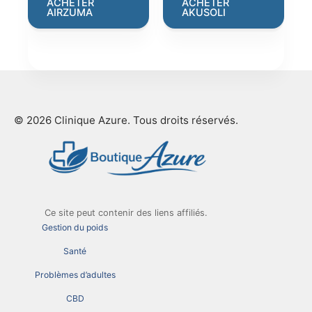
was:
is:
was:
is:
ACHETER
ACHETER
AIRZUMA
AKUSOLI
€199.00.
€66.00.
€69.00.
€19.00.
© 2026 Clinique Azure. Tous droits réservés.
Ce site peut contenir des liens affiliés.
Gestion du poids
Santé
Problèmes d’adultes
CBD