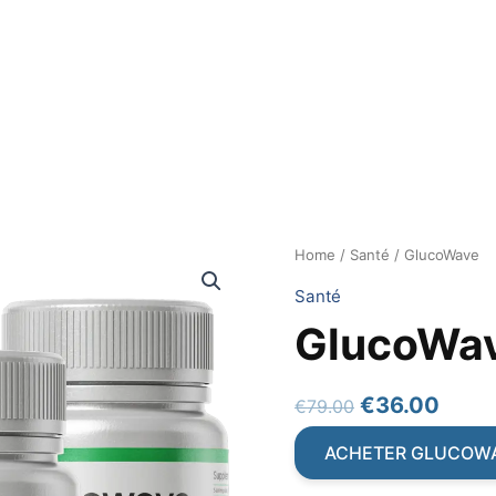
Home
/
Santé
/ GlucoWave
Santé
GlucoWa
Original
Curr
€
36.00
€
79.00
price
price
ACHETER GLUCOW
was:
is: