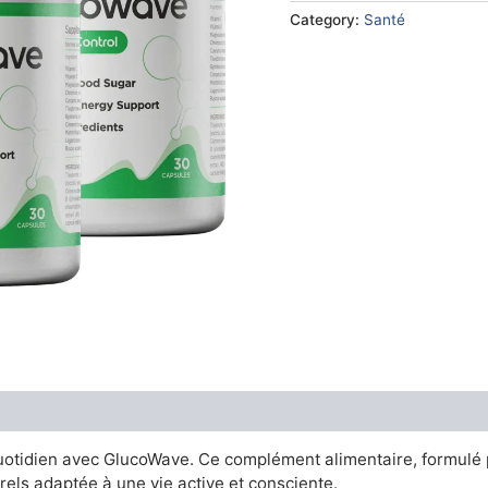
€79.00.
€36.
Category:
Santé
uotidien avec GlucoWave. Ce complément alimentaire, formulé p
urels adaptée à une vie active et consciente.