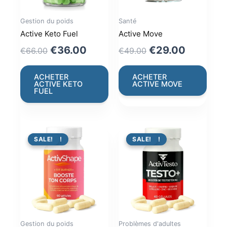
Gestion du poids
Santé
Active Keto Fuel
Active Move
Original
Current
Original
Current
€
36.00
€
29.00
€
66.00
€
49.00
price
price
price
price
was:
is:
was:
is:
ACHETER
ACHETER
ACTIVE KETO
ACTIVE MOVE
€66.00.
€36.00.
€49.00.
€29.00.
FUEL
PROMO !
SALE!
PROMO !
SALE!
Gestion du poids
Problèmes d'adultes