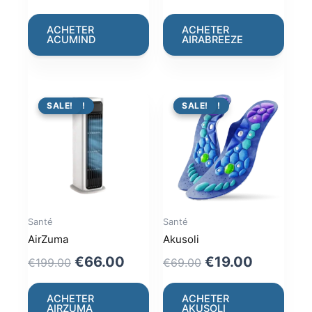
price
price
price
price
was:
is:
was:
is:
ACHETER
ACHETER
ACUMIND
AIRABREEZE
€79.00.
€36.00.
€119.00.
€44.00
PROMO !
SALE!
PROMO !
SALE!
Santé
Santé
AirZuma
Akusoli
Original
Current
Original
Current
€
66.00
€
19.00
€
199.00
€
69.00
price
price
price
price
was:
is:
was:
is:
ACHETER
ACHETER
AIRZUMA
AKUSOLI