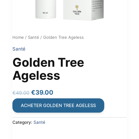
Home
/
Santé
/ Golden Tree Ageless
Santé
Golden Tree
Ageless
Original
Current
€
39.00
€
49.00
price
price
ACHETER GOLDEN TREE AGELESS
was:
is:
€49.00.
€39.00.
Category:
Santé