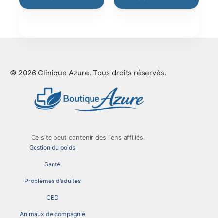
€199.00.
€66.00.
€69.00.
€19.00.
© 2026 Clinique Azure. Tous droits réservés.
Ce site peut contenir des liens affiliés.
Gestion du poids
Santé
Problèmes d’adultes
CBD
Animaux de compagnie