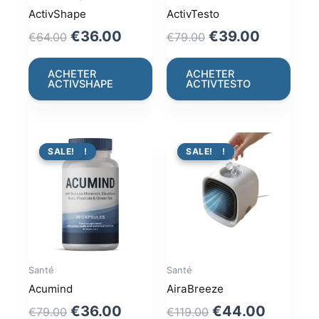
ActivShape
ActivTesto
Original
Current
Original
Current
€
36.00
€
39.00
€
64.00
€
79.00
price
price
price
price
was:
is:
was:
is:
ACHETER
ACHETER
ACTIVSHAPE
ACTIVTESTO
€64.00.
€36.00.
€79.00.
€39.00.
PROMO !
SALE!
PROMO !
SALE!
Santé
Santé
Acumind
AiraBreeze
Original
Current
Original
Current
€
36.00
€
44.00
€
79.00
€
119.00