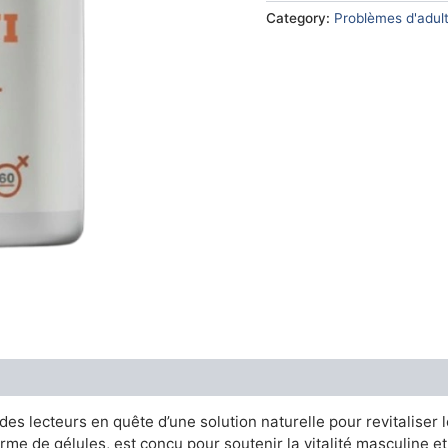
€79.00.
€36.
Category:
Problèmes d'adul
s lecteurs en quête d’une solution naturelle pour revitaliser l
e de gélules, est conçu pour soutenir la vitalité masculine et