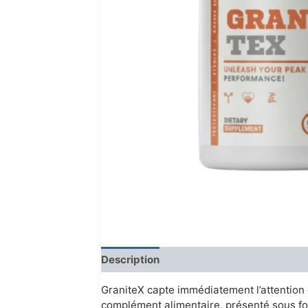
Description
Reviews (0)
GraniteX capte immédiatement l’attention de
complément alimentaire, présenté sous form