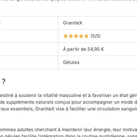
t
GraniteX
(5/5)
À partir de 54,95 €
Gélules
 ?
iné à soutenir la vitalité masculine et à favoriser un état géné
rie de suppléments naturels conçus pour accompagner un mode de
aux essentiels, GraniteX vise à faciliter une circulation sangui
ommes adultes cherchant à maintenir leur énergie, leur motiva
 en gélules facilite l’intégration dans la routine quotidienne, sa