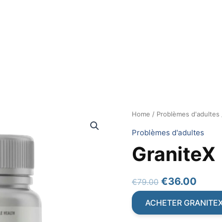
Home
/
Problèmes d'adultes
Problèmes d'adultes
GraniteX
Original
Curr
€
36.00
€
79.00
price
price
ACHETER GRANITE
was:
is: