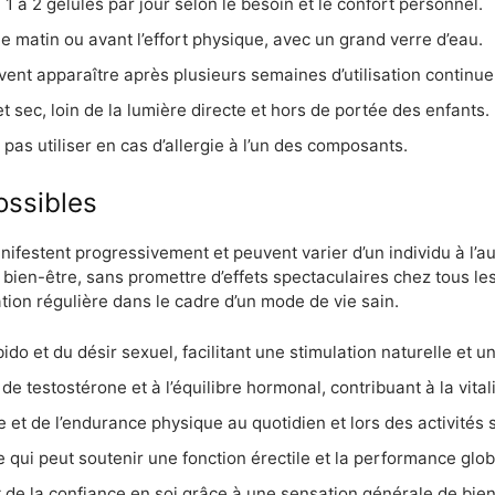
 à 2 gélules par jour selon le besoin et le confort personnel.
e matin ou avant l’effort physique, avec un grand verre d’eau.
ent apparaître après plusieurs semaines d’utilisation continue
t sec, loin de la lumière directe et hors de portée des enfants.
pas utiliser en cas d’allergie à l’un des composants.
ossibles
festent progressivement et peuvent varier d’un individu à l’autr
u bien-être, sans promettre d’effets spectaculaires chez tous les 
tion régulière dans le cadre d’un mode de vie sain.
ido et du désir sexuel, facilitant une stimulation naturelle et un
de testostérone et à l’équilibre hormonal, contribuant à la vital
e et de l’endurance physique au quotidien et lors des activités 
e qui peut soutenir une fonction érectile et la performance glob
 de la confiance en soi grâce à une sensation générale de bie