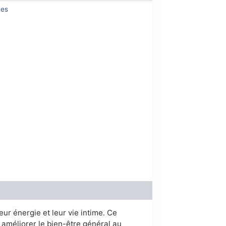
00.
tes
eur énergie et leur vie intime. Ce
 améliorer le bien-être général au