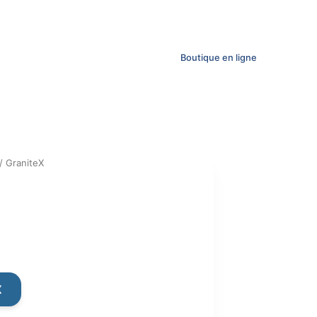
Boutique en ligne
/ GraniteX
ent
X