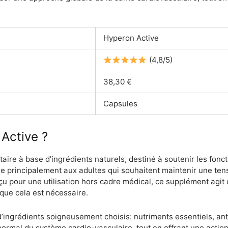
Hyperon Active
(4,8/5)
38,30 €
Capsules
Active ?
re à base d’ingrédients naturels, destiné à soutenir les fonct
se principalement aux adultes qui souhaitent maintenir une tens
nçu pour une utilisation hors cadre médical, ce supplément agi
sque cela est nécessaire.
’ingrédients soigneusement choisis: nutriments essentiels, ant
normal du système cardio-vasculaire, tout en offrant une action