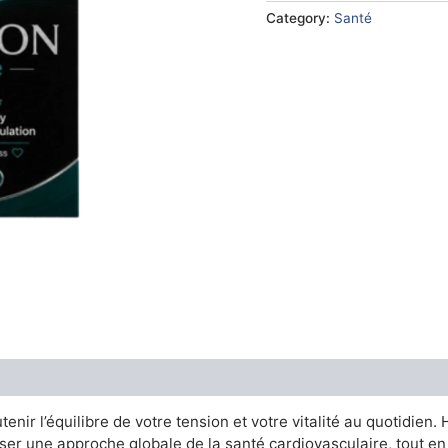
€76.00.
€38.
Category:
Santé
enir l’équilibre de votre tension et votre vitalité au quotidie
ser une approche globale de la santé cardiovasculaire, tout e