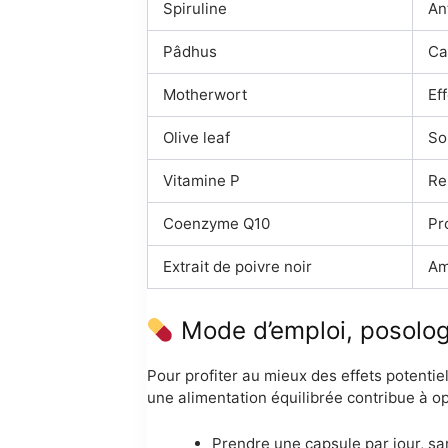
Spiruline
An
Pâdhus
Ca
Motherwort
Ef
Olive leaf
So
Vitamine P
Re
Coenzyme Q10
Pr
Extrait de poivre noir
Am
Mode d’emploi, posologie
Pour profiter au mieux des effets potenti
une alimentation équilibrée contribue à op
Prendre une capsule par jour, sa