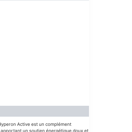
00.
n. Hyperon Active est un complément
n apportant un soutien énergétique doux et