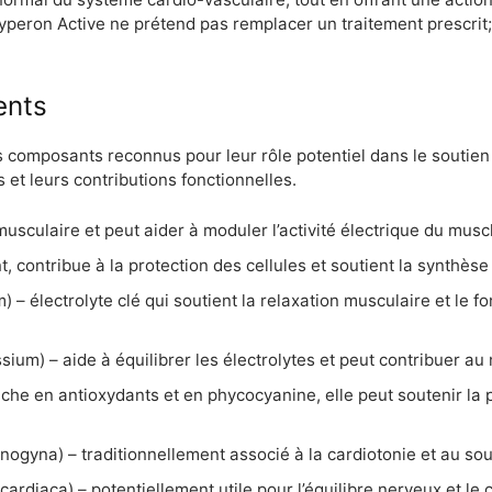
. Hyperon Active ne prétend pas remplacer un traitement prescrit
ents
 composants reconnus pour leur rôle potentiel dans le soutien 
s et leurs contributions fonctionnelles.
musculaire et peut aider à moduler l’activité électrique du musc
, contribue à la protection des cellules et soutient la synthèse
 électrolyte clé qui soutient la relaxation musculaire et le 
um) – aide à équilibrer les électrolytes et peut contribuer au 
 riche en antioxydants et en phycocyanine, elle peut soutenir la 
ogyna) – traditionnellement associé à la cardiotonie et au sout
ardiaca) – potentiellement utile pour l’équilibre nerveux et le 