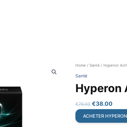
Home
/
Santé
/ Hyperon Act
Santé
Hyperon 
Original
Curr
€
38.00
€
76.00
price
price
ACHETER HYPERON
was:
is: