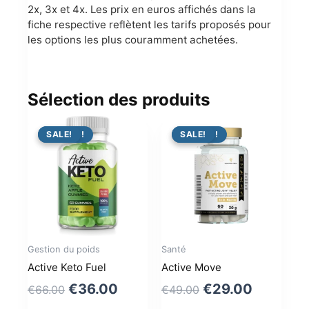
2x, 3x et 4x. Les prix en euros affichés dans la
fiche respective reflètent les tarifs proposés pour
les options les plus couramment achetées.
Sélection des produits
PROMO !
SALE!
PROMO !
SALE!
Gestion du poids
Santé
Active Keto Fuel
Active Move
Original
Current
Original
Current
€
36.00
€
29.00
€
66.00
€
49.00
price
price
price
price