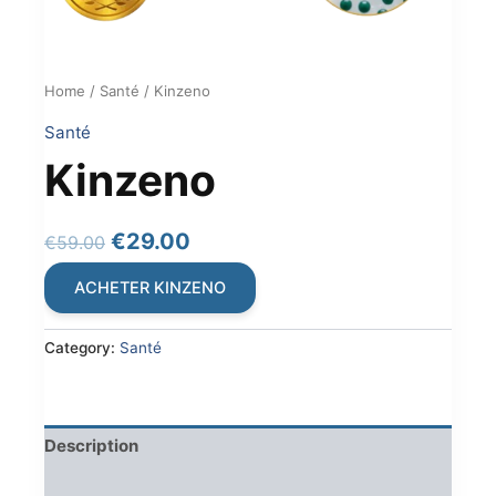
Home
/
Santé
/ Kinzeno
Santé
Kinzeno
Original
Current
€
29.00
€
59.00
price
price
ACHETER KINZENO
was:
is:
€59.00.
€29.00.
Category:
Santé
Description
Reviews (0)