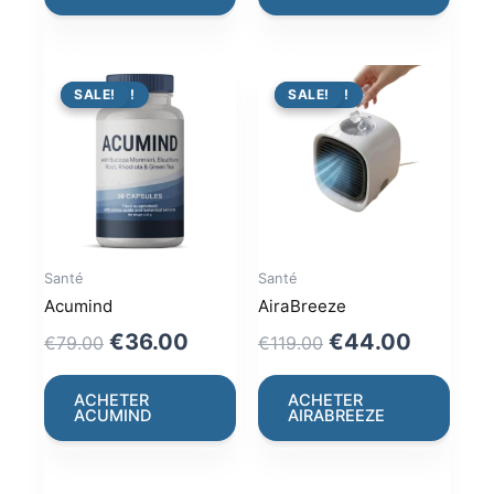
€64.00.
€36.00.
€79.00.
€39.00.
PROMO !
SALE!
PROMO !
SALE!
Santé
Santé
Acumind
AiraBreeze
Original
Current
Original
Current
€
36.00
€
44.00
€
79.00
€
119.00
price
price
price
price
was:
is:
was:
is:
ACHETER
ACHETER
ACUMIND
AIRABREEZE
€79.00.
€36.00.
€119.00.
€44.00