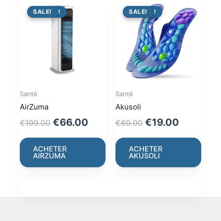
PROMO !
SALE!
PROMO !
SALE!
Santé
Santé
AirZuma
Akusoli
Original
Current
Original
Current
€
66.00
€
19.00
€
199.00
€
69.00
price
price
price
price
was:
is:
was:
is:
ACHETER
ACHETER
AIRZUMA
AKUSOLI
€199.00.
€66.00.
€69.00.
€19.00.