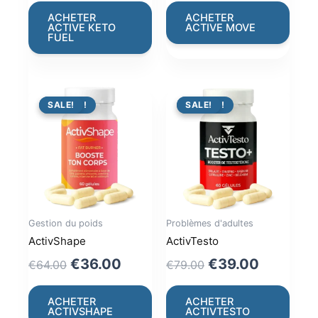
was:
is:
was:
is:
ACHETER
ACHETER
ACTIVE KETO
ACTIVE MOVE
€66.00.
€36.00.
€49.00.
€29.00.
FUEL
PROMO !
SALE!
PROMO !
SALE!
Gestion du poids
Problèmes d'adultes
ActivShape
ActivTesto
Original
Current
Original
Current
€
36.00
€
39.00
€
64.00
€
79.00
price
price
price
price
was:
is:
was:
is:
ACHETER
ACHETER
ACTIVSHAPE
ACTIVTESTO