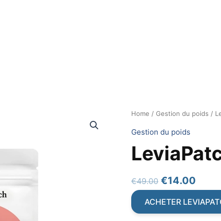
Home
/
Gestion du poids
/ L
Gestion du poids
LeviaPat
Original
Curr
€
14.00
€
49.00
price
price
ACHETER LEVIAPA
was:
is: