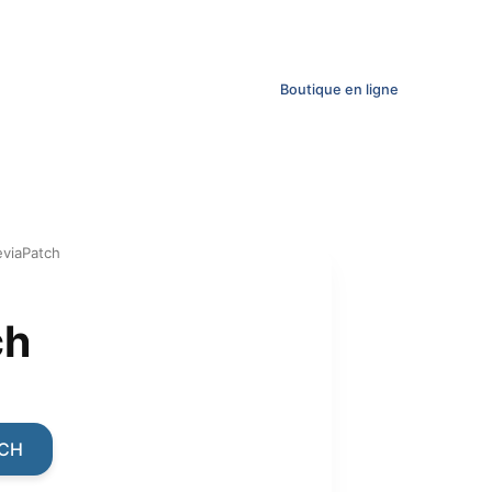
Boutique en ligne
eviaPatch
ch
ent
TCH