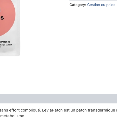
€49.00.
€14.
Category:
Gestion du poids
sans effort compliqué. LeviaPatch est un patch transdermique n
 métabolisme.