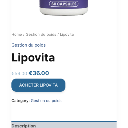
Home
/
Gestion du poids
/ Lipovita
Gestion du poids
Lipovita
Original
Current
€
36.00
€
59.00
price
price
ACHETER LIPOVITA
was:
is:
€59.00.
€36.00.
Category:
Gestion du poids
Description