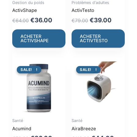
Gestion du poids
Problèmes d'adultes
ActivShape
ActivTesto
Original
Current
Original
Current
€
36.00
€
39.00
€
64.00
€
79.00
price
price
price
price
was:
is:
was:
is:
ACHETER
ACHETER
ACTIVSHAPE
ACTIVTESTO
€64.00.
€36.00.
€79.00.
€39.00.
PROMO !
SALE!
PROMO !
SALE!
Santé
Santé
Acumind
AiraBreeze