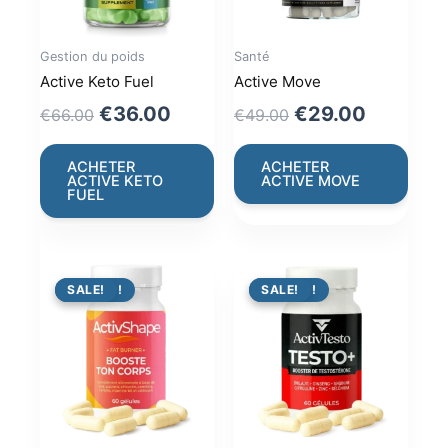
Gestion du poids
Santé
Active Keto Fuel
Active Move
Original
Current
Original
Current
€
36.00
€
29.00
€
66.00
€
49.00
price
price
price
price
was:
is:
was:
is:
ACHETER
ACHETER
ACTIVE KETO
ACTIVE MOVE
€66.00.
€36.00.
€49.00.
€29.00.
FUEL
PROMO !
SALE!
PROMO !
SALE!