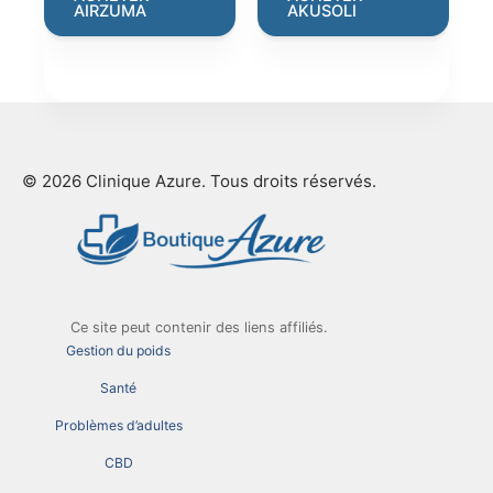
AIRZUMA
AKUSOLI
€199.00.
€66.00.
€69.00.
€19.00.
© 2026 Clinique Azure. Tous droits réservés.
Ce site peut contenir des liens affiliés.
Gestion du poids
Santé
Problèmes d’adultes
CBD