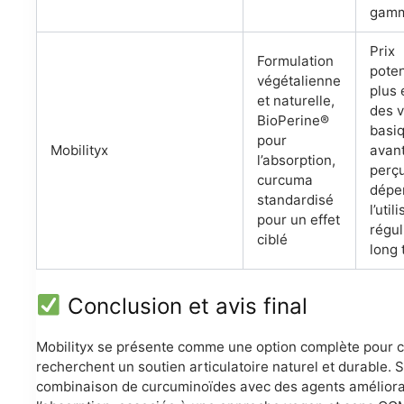
gamm
Prix
Formulation
poten
végétalienne
plus 
et naturelle,
des 
BioPerine®
basi
pour
Mobilityx
avan
l’absorption,
perç
curcuma
dépe
standardisé
l’util
pour un effet
régul
ciblé
long 
Conclusion et avis final
Mobilityx se présente comme une option complète pour c
recherchent un soutien articulatoire naturel et durable. 
combinaison de curcuminoïdes avec des agents amélior