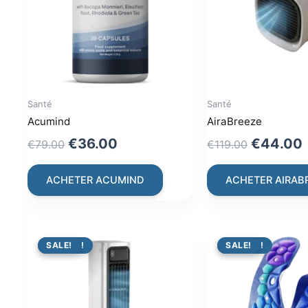
Santé
Santé
Acumind
AiraBreeze
Original
Current
Original
€
36.00
€
44.00
€
79.00
€
119.00
price
price
price
was:
is:
was:
i
ACHETER ACUMIND
ACHETER AIRAB
€79.00.
€36.00.
€119.00.
PROMO !
SALE!
PROMO !
SALE!