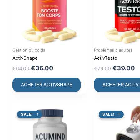
Gestion du poids
Problèmes d'adultes
ActivShape
ActivTesto
Original
Current
Original
C
€
36.00
€
39.00
€
64.00
€
79.00
price
price
price
p
was:
is:
was:
is
ACHETER ACTIVSHAPE
ACHETER ACTIV
€64.00.
€36.00.
€79.00.
€
PROMO !
SALE!
PROMO !
SALE!