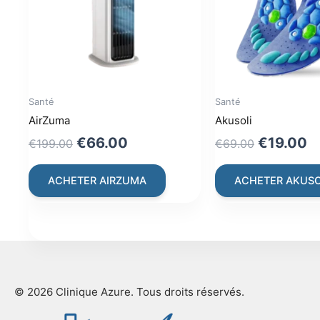
Santé
Santé
AirZuma
Akusoli
Original
Current
Original
C
€
66.00
€
19.00
€
199.00
€
69.00
price
price
price
p
was:
is:
was:
is
ACHETER AIRZUMA
ACHETER AKUSO
€199.00.
€66.00.
€69.00.
€
© 2026 Clinique Azure. Tous droits réservés.