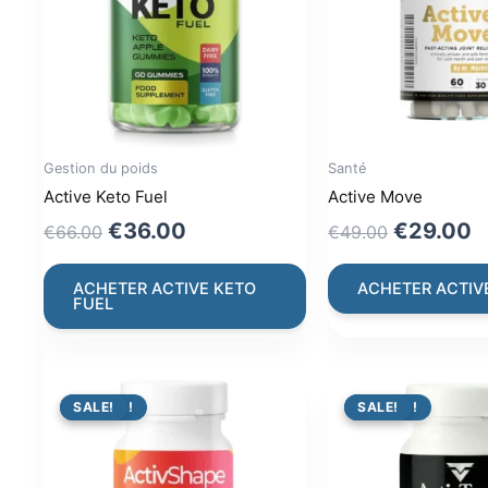
Gestion du poids
Santé
Active Keto Fuel
Active Move
Original
Current
Original
C
€
36.00
€
29.00
€
66.00
€
49.00
price
price
price
p
was:
is:
was:
is
ACHETER ACTIVE KETO
ACHETER ACTIV
FUEL
€66.00.
€36.00.
€49.00.
€
PROMO !
SALE!
PROMO !
SALE!