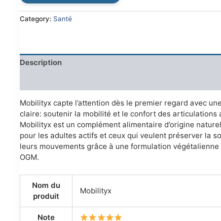
€79.00.
€38.00.
Category:
Santé
Description
Reviews (0)
Mobilityx capte l’attention dès le premier regard avec u
claire: soutenir la mobilité et le confort des articulations
Mobilityx est un complément alimentaire d’origine nature
pour les adultes actifs et ceux qui veulent préserver la 
leurs mouvements grâce à une formulation végétalienne 
OGM.
Nom du
Mobilityx
produit
Note