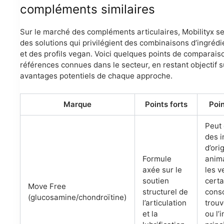
compléments similaires
Sur le marché des compléments articulaires, Mobilityx se
des solutions qui privilégient des combinaisons d’ingrédi
et des profils vegan. Voici quelques points de comparais
références connues dans le secteur, en restant objectif s
avantages potentiels de chaque approche.
Marque
Points forts
Poin
Peut 
des i
d’ori
Formule
anim
axée sur le
les v
soutien
certa
Move Free
structurel de
cons
(glucosamine/chondroïtine)
l’articulation
trouv
et la
ou l’