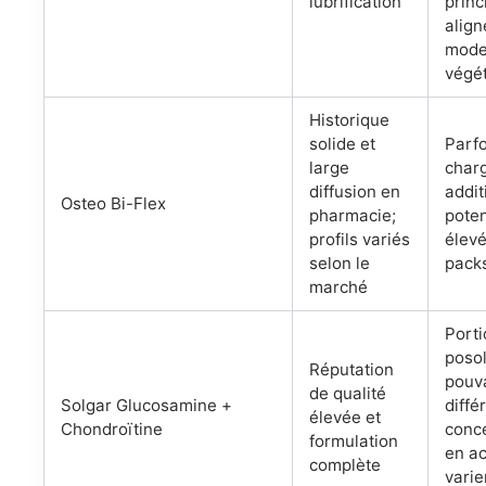
lubrification
princ
align
mode
végét
Historique
solide et
Parfo
large
char
diffusion en
addit
Osteo Bi-Flex
pharmacie;
poten
profils variés
élevé
selon le
pack
marché
Porti
poso
Réputation
pouv
de qualité
Solgar Glucosamine +
diffé
élevée et
Chondroïtine
conc
formulation
en ac
complète
varie