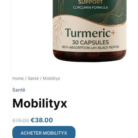
Home
/
Santé
/ Mobilityx
Santé
Mobilityx
Original
Current
€
38.00
€
79.00
price
price
ACHETER MOBILITYX
was:
is: