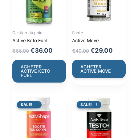
Gestion du poids
Santé
Active Keto Fuel
Active Move
Original
Current
Original
Current
€
36.00
€
29.00
€
66.00
€
49.00
price
price
price
price
was:
is:
was:
is:
ACHETER
ACHETER
ACTIVE KETO
ACTIVE MOVE
€66.00.
€36.00.
€49.00.
€29.00.
FUEL
PROMO !
SALE!
PROMO !
SALE!