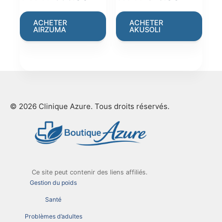
price
price
price
price
was:
is:
was:
is:
ACHETER
ACHETER
AIRZUMA
AKUSOLI
€199.00.
€66.00.
€69.00.
€19.00.
© 2026 Clinique Azure. Tous droits réservés.
Ce site peut contenir des liens affiliés.
Gestion du poids
Santé
Problèmes d’adultes