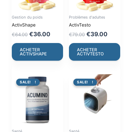
Gestion du poids
Problèmes d'adultes
ActivShape
ActivTesto
Original
Current
Original
Current
€
36.00
€
39.00
€
64.00
€
79.00
price
price
price
price
was:
is:
was:
is:
ACHETER
ACHETER
ACTIVSHAPE
ACTIVTESTO
€64.00.
€36.00.
€79.00.
€39.00.
PROMO !
SALE!
PROMO !
SALE!
Santé
Santé