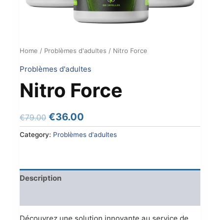
Home
/
Problèmes d'adultes
/ Nitro Force
Problèmes d'adultes
Nitro Force
Original
Current
€
36.00
€
79.00
price
price
Category:
Problèmes d'adultes
was:
is:
€79.00.
€36.00.
Description
Reviews (0)
Découvrez une solution innovante au service de