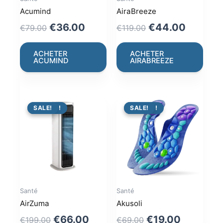
Acumind
AiraBreeze
Original
Current
Original
Current
€
36.00
€
44.00
€
79.00
€
119.00
price
price
price
price
was:
is:
was:
is:
ACHETER
ACHETER
ACUMIND
AIRABREEZE
€79.00.
€36.00.
€119.00.
€44.00
PROMO !
SALE!
PROMO !
SALE!
Santé
Santé
AirZuma
Akusoli
Original
Current
Original
Current
€
66.00
€
19.00
€
199.00
€
69.00