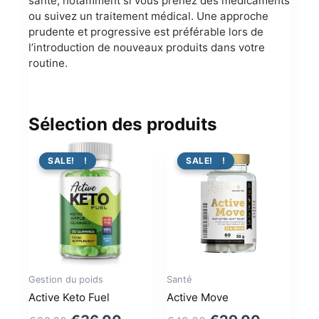
santé, notamment si vous prenez des médicaments
ou suivez un traitement médical. Une approche
prudente et progressive est préférable lors de
l’introduction de nouveaux produits dans votre
routine.
Sélection des produits
PROMO !
SALE!
PROMO !
SALE!
Gestion du poids
Santé
Active Keto Fuel
Active Move