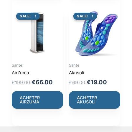
PROMO !
SALE!
PROMO !
SALE!
Santé
Santé
AirZuma
Akusoli
Original
Current
Original
Current
€
66.00
€
19.00
€
199.00
€
69.00
price
price
price
price
was:
is:
was:
is:
ACHETER
ACHETER
AIRZUMA
AKUSOLI
€199.00.
€66.00.
€69.00.
€19.00.