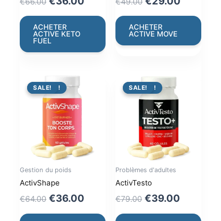
Original
Current
Original
Current
€
36.00
€
29.00
€
66.00
€
49.00
price
price
price
price
was:
is:
was:
is:
ACHETER
ACHETER
ACTIVE KETO
ACTIVE MOVE
€66.00.
€36.00.
€49.00.
€29.00.
FUEL
PROMO !
SALE!
PROMO !
SALE!
Gestion du poids
Problèmes d'adultes
ActivShape
ActivTesto
Original
Current
Original
Current
€
36.00
€
39.00
€
64.00
€
79.00
price
price
price
price