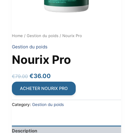
Home
/
Gestion du poids
/ Nourix Pro
Gestion du poids
Nourix Pro
Original
Current
€
36.00
€
79.00
price
price
ACHETER NOURIX PRO
was:
is:
€79.00.
€36.00.
Category:
Gestion du poids
Description