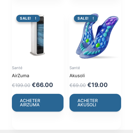
PROMO !
SALE!
PROMO !
SALE!
Santé
Santé
AirZuma
Akusoli
Original
Current
Original
Current
€
66.00
€
19.00
€
199.00
€
69.00
price
price
price
price
was:
is:
was:
is:
ACHETER
ACHETER
AIRZUMA
AKUSOLI
€199.00.
€66.00.
€69.00.
€19.00.