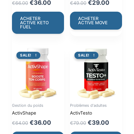
Original
Current
Original
Current
€
36.00
€
29.00
€
66.00
€
49.00
price
price
price
price
was:
is:
was:
is:
ACHETER
ACHETER
ACTIVE KETO
ACTIVE MOVE
€66.00.
€36.00.
€49.00.
€29.00.
FUEL
PROMO !
SALE!
PROMO !
SALE!
Gestion du poids
Problèmes d'adultes
ActivShape
ActivTesto
Original
Current
Original
Current
€
36.00
€
39.00
€
64.00
€
79.00
price
price
price
price