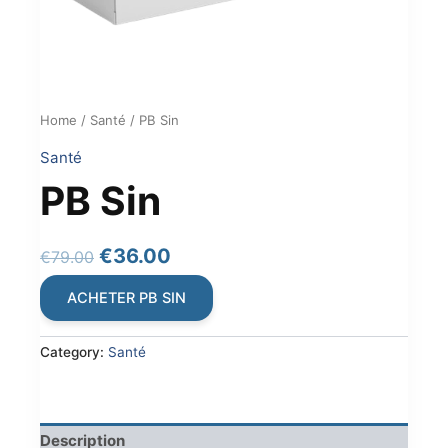
Home
/
Santé
/ PB Sin
Santé
PB Sin
Original
Current
€
36.00
€
79.00
price
price
ACHETER PB SIN
was:
is:
€79.00.
€36.00.
Category:
Santé
Description