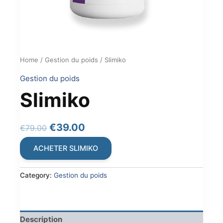
Home
/
Gestion du poids
/ Slimiko
Gestion du poids
Slimiko
Original
Current
€
39.00
€
79.00
price
price
ACHETER SLIMIKO
was:
is:
€79.00.
€39.00.
Category:
Gestion du poids
Description