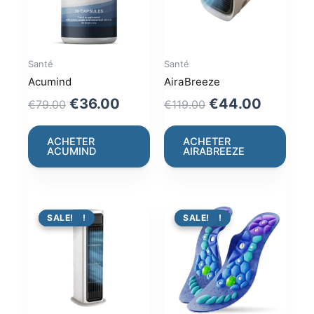
Santé
Santé
Acumind
AiraBreeze
Original
Current
Original
Current
€
36.00
€
44.00
€
79.00
€
119.00
price
price
price
price
was:
is:
was:
is:
ACHETER
ACHETER
ACUMIND
AIRABREEZE
€79.00.
€36.00.
€119.00.
€44.00
PROMO !
SALE!
PROMO !
SALE!