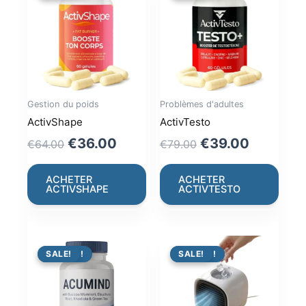
Gestion du poids
Problèmes d'adultes
ActivShape
ActivTesto
Original
Current
Original
Current
€
36.00
€
39.00
€
64.00
€
79.00
price
price
price
price
was:
is:
was:
is:
ACHETER
ACHETER
ACTIVSHAPE
ACTIVTESTO
€64.00.
€36.00.
€79.00.
€39.00.
PROMO !
SALE!
PROMO !
SALE!