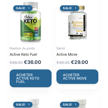
PROMO !
SALE!
PROMO !
SALE!
Gestion du poids
Santé
Active Keto Fuel
Active Move
Original
Current
Original
Current
€
36.00
€
29.00
€
66.00
€
49.00
price
price
price
price
was:
is:
was:
is:
ACHETER
ACHETER
ACTIVE KETO
ACTIVE MOVE
€66.00.
€36.00.
€49.00.
€29.00.
FUEL
PROMO !
SALE!
PROMO !
SALE!