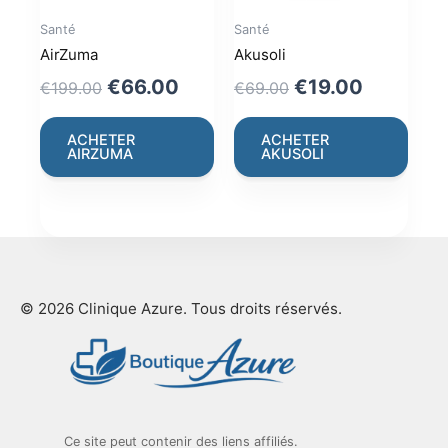
Santé
Santé
AirZuma
Akusoli
Original
Current
Original
Current
€
66.00
€
19.00
€
199.00
€
69.00
price
price
price
price
was:
is:
was:
is:
ACHETER
ACHETER
AIRZUMA
AKUSOLI
€199.00.
€66.00.
€69.00.
€19.00.
© 2026 Clinique Azure. Tous droits réservés.
Ce site peut contenir des liens affiliés.