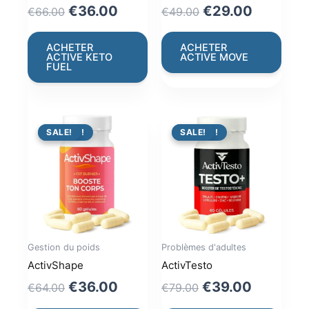
Original
Current
Original
Current
€
36.00
€
29.00
€
66.00
€
49.00
price
price
price
price
was:
is:
was:
is:
ACHETER
ACHETER
ACTIVE KETO
ACTIVE MOVE
€66.00.
€36.00.
€49.00.
€29.00.
FUEL
PROMO !
SALE!
PROMO !
SALE!
Gestion du poids
Problèmes d'adultes
ActivShape
ActivTesto
Original
Current
Original
Current
€
36.00
€
39.00
€
64.00
€
79.00
price
price
price
price