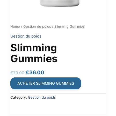
Home
/
Gestion du poids
/ Slimming Gummies
Gestion du poids
Slimming
Gummies
Original
Current
€
36.00
€
79.00
price
price
ACHETER SLIMMING GUMMIES
was:
is:
€79.00.
€36.00.
Category:
Gestion du poids