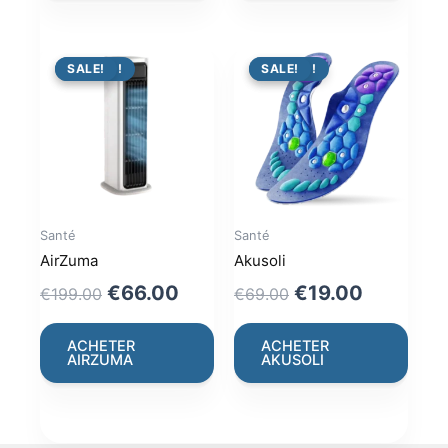
PROMO !
SALE!
PROMO !
SALE!
Santé
Santé
AirZuma
Akusoli
Original
Current
Original
Current
€
66.00
€
19.00
€
199.00
€
69.00
price
price
price
price
was:
is:
was:
is:
ACHETER
ACHETER
AIRZUMA
AKUSOLI
€199.00.
€66.00.
€69.00.
€19.00.