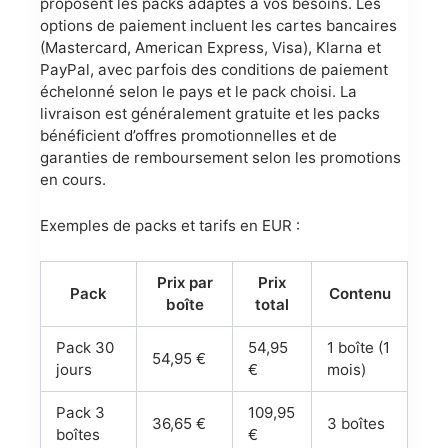
proposent les packs adaptés à vos besoins. Les
options de paiement incluent les cartes bancaires
(Mastercard, American Express, Visa), Klarna et
PayPal, avec parfois des conditions de paiement
échelonné selon le pays et le pack choisi. La
livraison est généralement gratuite et les packs
bénéficient d’offres promotionnelles et de
garanties de remboursement selon les promotions
en cours.
Exemples de packs et tarifs en EUR :
Prix par
Prix
Pack
Contenu
boîte
total
Pack 30
54,95
1 boîte (1
54,95 €
jours
€
mois)
Pack 3
109,95
36,65 €
3 boîtes
boîtes
€