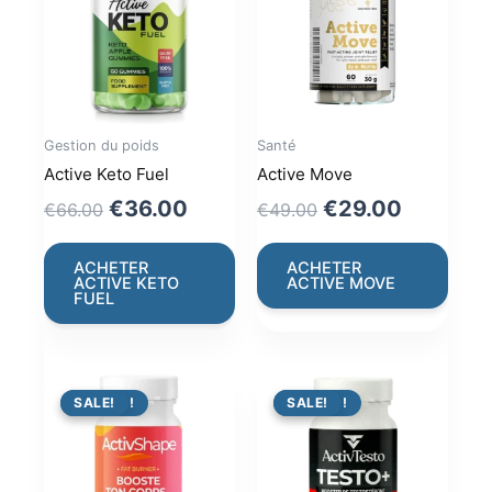
Gestion du poids
Santé
Active Keto Fuel
Active Move
Original
Current
Original
Current
€
36.00
€
29.00
€
66.00
€
49.00
price
price
price
price
was:
is:
was:
is:
ACHETER
ACHETER
ACTIVE KETO
ACTIVE MOVE
€66.00.
€36.00.
€49.00.
€29.00.
FUEL
PROMO !
SALE!
PROMO !
SALE!