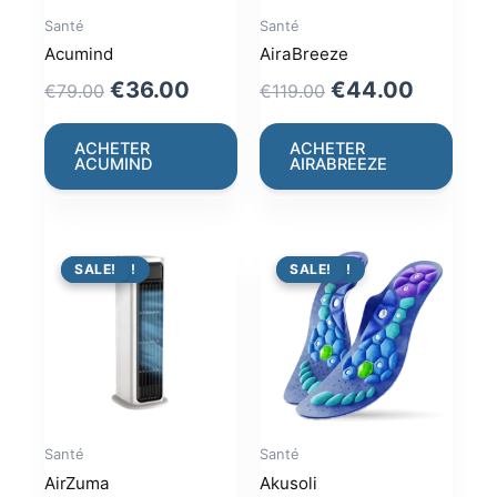
Santé
Santé
Acumind
AiraBreeze
Original
Current
Original
Current
€
36.00
€
44.00
€
79.00
€
119.00
price
price
price
price
was:
is:
was:
is:
ACHETER
ACHETER
ACUMIND
AIRABREEZE
€79.00.
€36.00.
€119.00.
€44.00
PROMO !
SALE!
PROMO !
SALE!
Santé
Santé
AirZuma
Akusoli