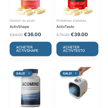
Gestion du poids
Problèmes d'adultes
ActivShape
ActivTesto
Original
Current
Original
Current
€
36.00
€
39.00
€
64.00
€
79.00
price
price
price
price
was:
is:
was:
is:
ACHETER
ACHETER
ACTIVSHAPE
ACTIVTESTO
€64.00.
€36.00.
€79.00.
€39.00.
PROMO !
SALE!
PROMO !
SALE!