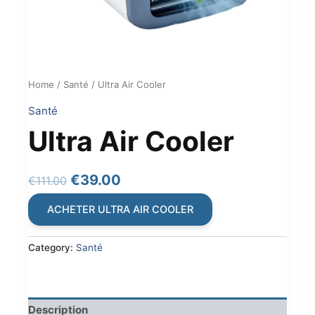
Home
/
Santé
/ Ultra Air Cooler
Santé
Ultra Air Cooler
Original
Current
€
39.00
€
111.00
price
price
ACHETER ULTRA AIR COOLER
was:
is:
€111.00.
€39.00.
Category:
Santé
Description