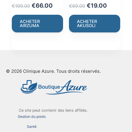
Original
Current
Original
Current
€
66.00
€
19.00
€
199.00
€
69.00
price
price
price
price
was:
is:
was:
is:
ACHETER
ACHETER
AIRZUMA
AKUSOLI
€199.00.
€66.00.
€69.00.
€19.00.
© 2026 Clinique Azure. Tous droits réservés.
Ce site peut contenir des liens affiliés.
Gestion du poids
Santé