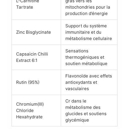
L-Carnitine
gras vers les
Tartrate
mitochondries pour la
production d’énergie
Support du système
Zinc Bisglycinate
immunitaire et du
métabolisme cellulaire
Sensations
Capsaicin Chilli
thermogéniques et
Extract 6:1
soutien métabolique
Flavonoïde avec effets
Rutin (95%)
antioxydants et
vasculaires
Cr dans le
Chromium(III)
métabolisme des
Chloride
glucides et soutiens
Hexahydrate
glycémique