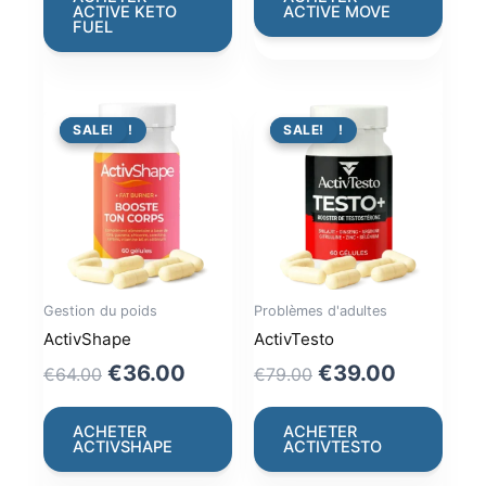
ACTIVE KETO
ACTIVE MOVE
€66.00.
€36.00.
€49.00.
€29.00.
FUEL
PROMO !
SALE!
PROMO !
SALE!
Gestion du poids
Problèmes d'adultes
ActivShape
ActivTesto
Original
Current
Original
Current
€
36.00
€
39.00
€
64.00
€
79.00
price
price
price
price
was:
is:
was:
is:
ACHETER
ACHETER
ACTIVSHAPE
ACTIVTESTO
€64.00.
€36.00.
€79.00.
€39.00.