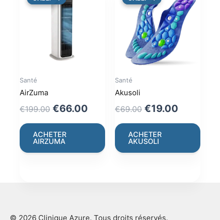
Santé
Santé
AirZuma
Akusoli
Original
Current
Original
Current
€
66.00
€
19.00
€
199.00
€
69.00
price
price
price
price
was:
is:
was:
is:
ACHETER
ACHETER
AIRZUMA
AKUSOLI
€199.00.
€66.00.
€69.00.
€19.00.
© 2026 Clinique Azure. Tous droits réservés.