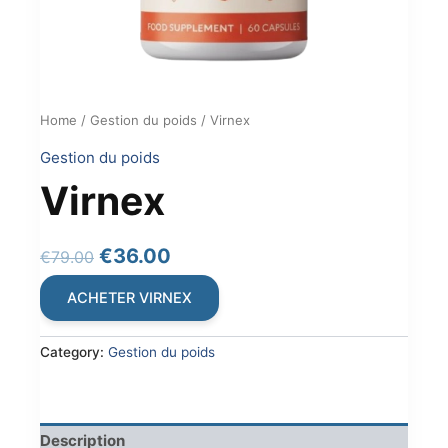
Home
/
Gestion du poids
/ Virnex
Gestion du poids
Virnex
Original
Current
€
36.00
€
79.00
price
price
ACHETER VIRNEX
was:
is:
€79.00.
€36.00.
Category:
Gestion du poids
Description