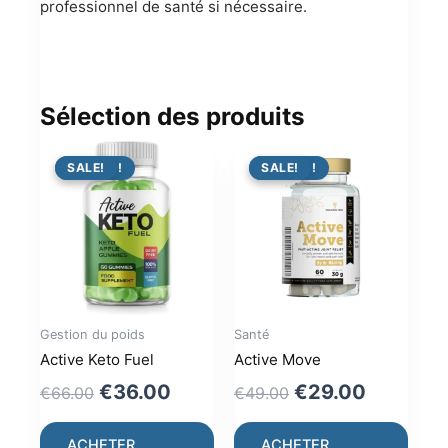
professionnel de santé si nécessaire.
Sélection des produits
PROMO !
SALE!
PROMO !
SALE!
Gestion du poids
Santé
Active Keto Fuel
Active Move
Original
Current
Original
Current
€
36.00
€
29.00
€
66.00
€
49.00
price
price
price
price
was:
is:
was:
is:
ACHETER
ACHETER