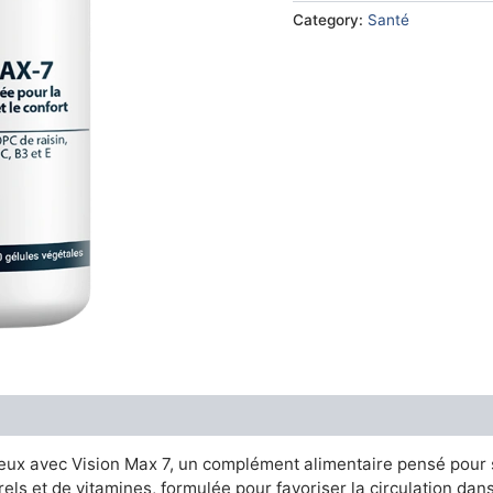
€69.00.
€46.
Category:
Santé
yeux avec Vision Max 7, un complément alimentaire pensé pour s
urels et de vitamines, formulée pour favoriser la circulation da