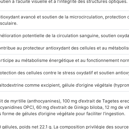
utien à l’acuité visuelle et à l’intégrité des structures optiques.
tioxydant avancé et soutien de la microcirculation, protection 
sculaire.
élioration potentielle de la circulation sanguine, soutien oxydat
ntribue au protecteur antioxydant des cellules et au métaboli
rticipe au métabolisme énergétique et au fonctionnement nor
otection des cellules contre le stress oxydatif et soutien antiox
ltodextrine comme excipient, gélule d’origine végétale (hyprom
it de myrtille (anthocyanines), 100 mg d’extrait de Tagetes erec
cyanidines OPC), 60 mg d’extrait de Ginkgo biloba, 12 mg de vi
 forme de gélules d’origine végétale pour faciliter l’ingestion.
0 gélules, poids net 22.1 g. La composition privilégie des sourc