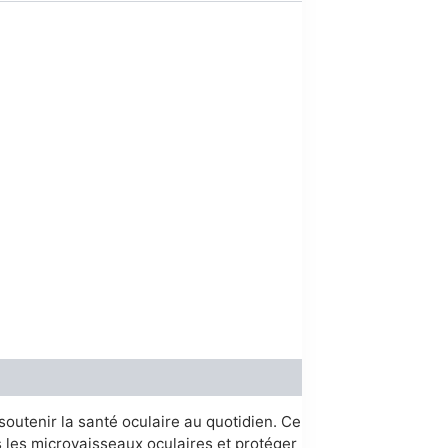
00.
outenir la santé oculaire au quotidien. Ce
ns les microvaisseaux oculaires et protéger