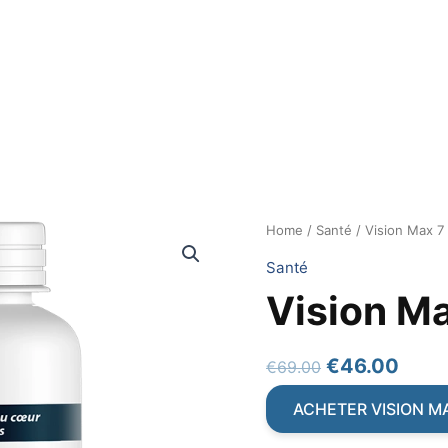
Home
/
Santé
/ Vision Max 7
Santé
Vision M
Original
Curr
€
46.00
€
69.00
price
pric
ACHETER VISION M
was:
is: