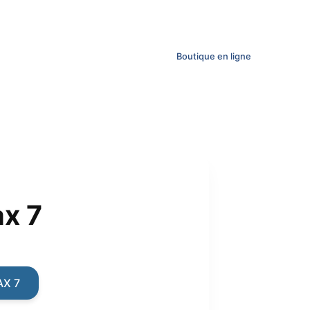
Boutique en ligne
ax 7
ent
e
AX 7