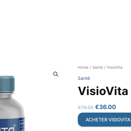
Home
/
Santé
/ VisioVita
Santé
VisioVita
Original
Curr
€
36.00
€
79.00
price
price
ACHETER VISIOVITA
was:
is: