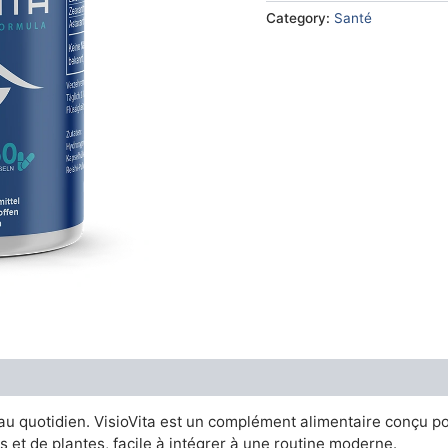
€79.00.
€36.
Category:
Santé
u quotidien. VisioVita est un complément alimentaire conçu pou
 et de plantes, facile à intégrer à une routine moderne.