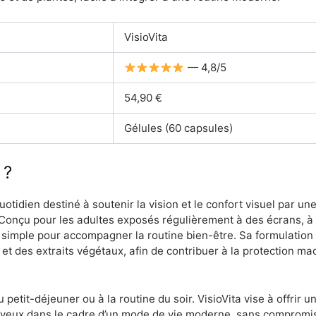
VisioVita
— 4,8/5
54,90 €
Gélules (60 capsules)
 ?
otidien destiné à soutenir la vision et le confort visuel par un
. Conçu pour les adultes exposés régulièrement à des écrans, à l
simple pour accompagner la routine bien-être. Sa formulation m
t des extraits végétaux, afin de contribuer à la protection macul
au petit-déjeuner ou à la routine du soir. VisioVita vise à offri
yeux dans le cadre d’un mode de vie moderne, sans compromis sur