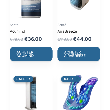
Santé
Santé
Acumind
AiraBreeze
Original
Current
Original
Current
€
36.00
€
44.00
€
79.00
€
119.00
price
price
price
price
was:
is:
was:
is:
ACHETER
ACHETER
ACUMIND
AIRABREEZE
€79.00.
€36.00.
€119.00.
€44.00
PROMO !
SALE!
PROMO !
SALE!