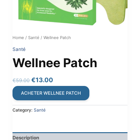
Home
/
Santé
/ Wellnee Patch
Santé
Wellnee Patch
Original
Current
€
13.00
€
59.00
price
price
ACHETER WELLNEE PATCH
was:
is:
€59.00.
€13.00.
Category:
Santé
Description