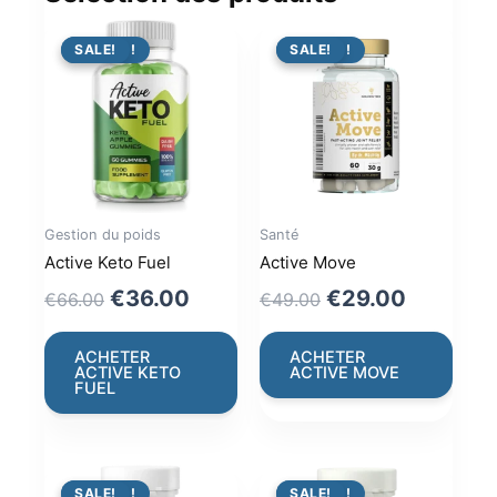
PROMO !
SALE!
PROMO !
SALE!
Gestion du poids
Santé
Active Keto Fuel
Active Move
Original
Current
Original
Current
€
36.00
€
29.00
€
66.00
€
49.00
price
price
price
price
was:
is:
was:
is:
ACHETER
ACHETER
ACTIVE KETO
ACTIVE MOVE
€66.00.
€36.00.
€49.00.
€29.00.
FUEL
PROMO !
SALE!
PROMO !
SALE!