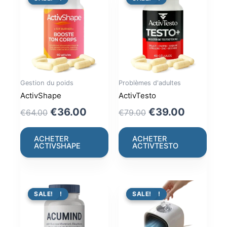
Gestion du poids
Problèmes d'adultes
ActivShape
ActivTesto
Original
Current
Original
Current
€
36.00
€
39.00
€
64.00
€
79.00
price
price
price
price
was:
is:
was:
is:
ACHETER
ACHETER
ACTIVSHAPE
ACTIVTESTO
€64.00.
€36.00.
€79.00.
€39.00.
PROMO !
SALE!
PROMO !
SALE!