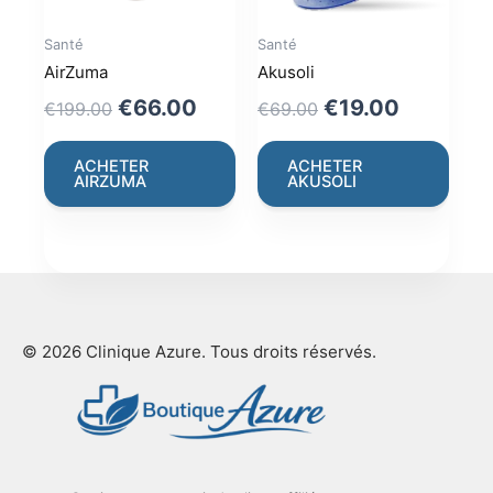
Santé
Santé
AirZuma
Akusoli
Original
Current
Original
Current
€
66.00
€
19.00
€
199.00
€
69.00
price
price
price
price
was:
is:
was:
is:
ACHETER
ACHETER
AIRZUMA
AKUSOLI
€199.00.
€66.00.
€69.00.
€19.00.
© 2026 Clinique Azure. Tous droits réservés.