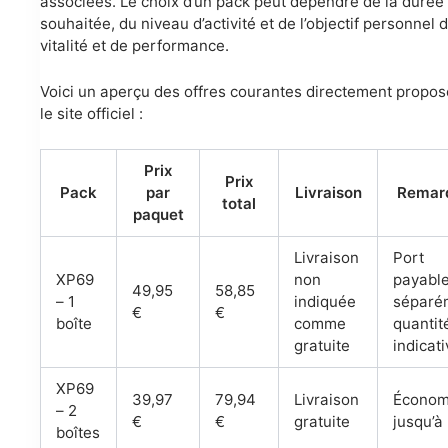
associées. Le choix d’un pack peut dépendre de la durée
souhaitée, du niveau d’activité et de l’objectif personnel 
vitalité et de performance.
Voici un aperçu des offres courantes directement propos
le site officiel :
Prix
Prix
Pack
par
Livraison
Remar
total
paquet
Livraison
Port
XP69
non
payabl
49,95
58,85
– 1
indiquée
séparé
€
€
boîte
comme
quantit
gratuite
indicat
XP69
39,97
79,94
Livraison
Économ
– 2
€
€
gratuite
jusqu’à
boîtes