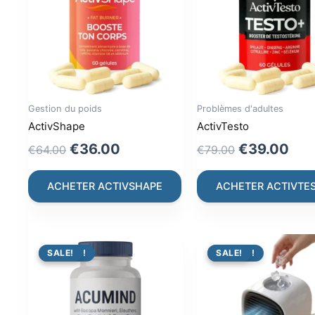
Gestion du poids
Problèmes d'adultes
ActivShape
ActivTesto
Original
Current
Original
Cur
€
36.00
€
39.00
€
64.00
€
79.00
price
price
price
pri
was:
is:
was:
is:
ACHETER ACTIVSHAPE
ACHETER ACTIVTE
€64.00.
€36.00.
€79.00.
€39
PROMO !
SALE!
PROMO !
SALE!