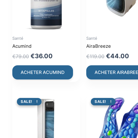
Santé
Santé
Acumind
AiraBreeze
Original
Current
Original
Cu
€
36.00
€
44.00
€
79.00
€
119.00
price
price
price
pri
was:
is:
was:
is:
ACHETER ACUMIND
ACHETER AIRABRE
€79.00.
€36.00.
€119.00.
€4
PROMO !
SALE!
PROMO !
SALE!