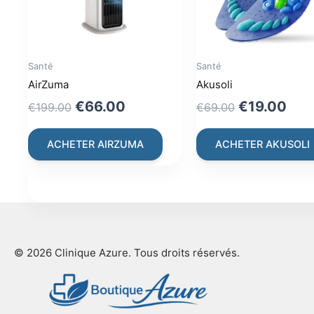
Santé
Santé
AirZuma
Akusoli
Original
Current
Original
Cur
€
66.00
€
19.00
€
199.00
€
69.00
price
price
price
pric
was:
is:
was:
is:
ACHETER AIRZUMA
ACHETER AKUSOLI
€199.00.
€66.00.
€69.00.
€19
© 2026 Clinique Azure. Tous droits réservés.