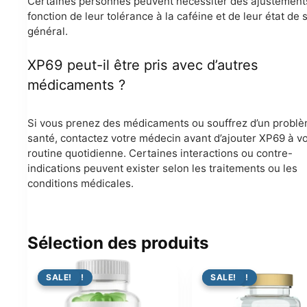
Certaines personnes peuvent nécessiter des ajustement
fonction de leur tolérance à la caféine et de leur état de 
général.
XP69 peut-il être pris avec d’autres
médicaments ?
Si vous prenez des médicaments ou souffrez d’un probl
santé, contactez votre médecin avant d’ajouter XP69 à v
routine quotidienne. Certaines interactions ou contre-
indications peuvent exister selon les traitements ou les
conditions médicales.
Sélection des produits
PROMO !
SALE!
PROMO !
SALE!