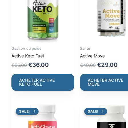
Gestion du poids
Santé
Active Keto Fuel
Active Move
Original
Current
Original
Cur
€
36.00
€
29.00
€
66.00
€
49.00
price
price
price
pri
was:
is:
was:
is:
ACHETER ACTIVE
ACHETER ACTIVE
KETO FUEL
MOVE
€66.00.
€36.00.
€49.00.
€29
PROMO !
SALE!
PROMO !
SALE!