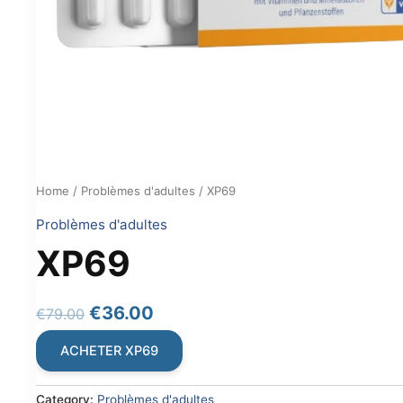
Home
/
Problèmes d'adultes
/ XP69
Problèmes d'adultes
XP69
Original
Current
€
36.00
€
79.00
price
price
ACHETER XP69
was:
is:
€79.00.
€36.00.
Category:
Problèmes d'adultes